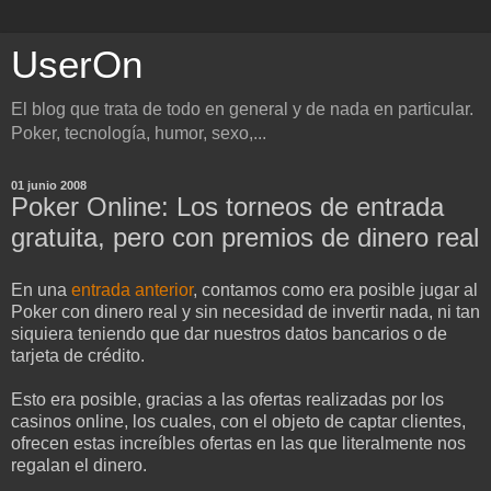
UserOn
El blog que trata de todo en general y de nada en particular.
Poker, tecnología, humor, sexo,...
01 junio 2008
Poker Online: Los torneos de entrada
gratuita, pero con premios de dinero real
En una
entrada anterior
, contamos como era posible jugar al
Poker con dinero real y sin necesidad de invertir nada, ni tan
siquiera teniendo que dar nuestros datos bancarios o de
tarjeta de crédito.
Esto era posible, gracias a las ofertas realizadas por los
casinos online, los cuales, con el objeto de captar clientes,
ofrecen estas increíbles ofertas en las que literalmente nos
regalan el dinero.