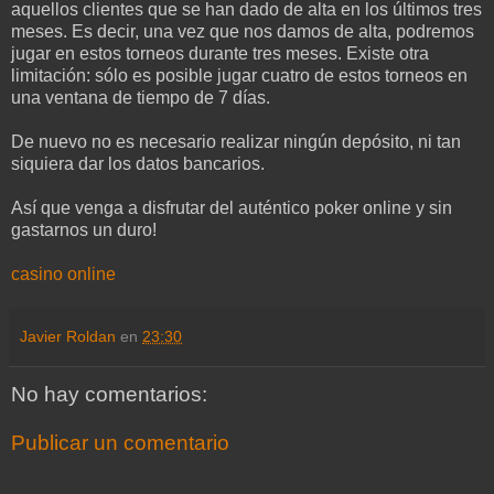
aquellos clientes que se han dado de alta en los últimos tres
meses. Es decir, una vez que nos damos de alta, podremos
jugar en estos torneos durante tres meses. Existe otra
limitación: sólo es posible jugar cuatro de estos torneos en
una ventana de tiempo de 7 días.
De nuevo no es necesario realizar ningún depósito, ni tan
siquiera dar los datos bancarios.
Así que venga a disfrutar del auténtico poker online y sin
gastarnos un duro!
casino online
Javier Roldan
en
23:30
No hay comentarios:
Publicar un comentario