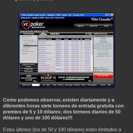
Como podemos observar, existen diariamente y a
diferentes horas siete torneos de entrada gratuita con
premios de 5 y 10 dólares; dos torneos diarios de 50
dólares y uno de 100 dólares!!!
Estos últimos (los de 50 y 100 dólares) están limitados a